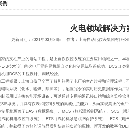
案例
火电领域解决方
更新日期：2021年03月26日 作者：上海自动化仪表集团有限公司 来源：h
国家的支柱产业的电站工程，是上自仪仪控系统的主要应用领域之一。早在19
D-E-B技术设计的火电厂亚临界机组自动化控制系统取得成功。DCS自动
电机组DCS的工程设计、调试经验。
的工程积累，上海自仪已全面了解和熟悉了电厂的生产过程和管理流程，
的辅助系统（化水、输煤、除灰等），配置冗余的实时历史数据库作为厂级
控制器用以连接智能现场设备，可以通过专用的通讯接口站和综合监控软件
接SIS系统，并具有仪表和控制系统的集成供货能力，从而实现真正的全
控制系统覆盖了DAS（数据采集）、MCS（模拟量控制系统）、SCS（顺
H（汽轮机电液控制系统）、ETS（汽轮机紧急跳闸保护系统）、ECS（电
系统，并获得了良好的调节品质和快速的负荷响应性。新开发的数字化DE