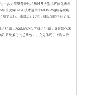
术，进一步拓展至母管制机组以及大型循环硫化床发
首次将D-E-B技术运用于600MW超临界发电
得了成功运行。通过运行比较，机组性能得到了充
组82套，200MW及以下机组94套，循环流化床
件实施和系统服务的总承包）。充分体现了上海自仪