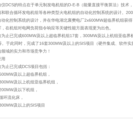
自仪DCS的特点在于单元制发电机组的D-E-B（能量直接平衡算法）技
和联合循环发电机组等各种类型火电机组的自动化控制系统的设计。2005年
自动化控制系统的设计，并在华电湖北襄樊电厂2x600MW超临界机组获
挥，在机组对电网负荷指令响应等关键性能方面表现更为出色。
为止已完成600MW及以上超临界机组17套，300MW及以上机组亚临界机
套等。于此同时，完成了16套300MW及以上的SIS项目（硬件集成、软
电领域的实力和市场竞争力！
应用
前为止已完成DCS项目包括：
套600MW及以上超临界机组，
套300MW及以上机组亚临界机组，
套200MW及以下机组，
套循环流化床，
套300MW及以上的SIS项目