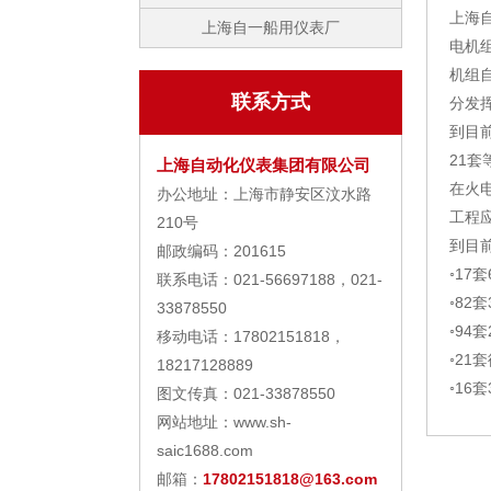
上海
上海自一船用仪表厂
电机组
机组
联系方式
分发
到目前
21
上海自动化仪表集团有限公司
在火
办公地址：上海市静安区汶水路
工程
210号
到目
邮政编码：201615
◦17
联系电话：021-56697188，021-
◦82
33878550
◦94
移动电话：17802151818，
◦21
18217128889
◦16
图文传真：021-33878550
网站地址：www.sh-
saic1688.com
邮箱：
17802151818@163.com