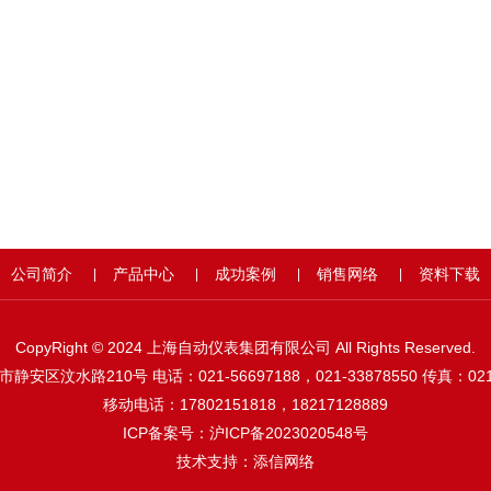
公司简介
产品中心
成功案例
销售网络
资料下载
|
|
|
|
CopyRight © 2024 上海自动仪表集团有限公司 All Rights Reserved.
安区汶水路210号 电话：021-56697188，021-33878550 传真：021-
移动电话：17802151818，18217128889
ICP备案号：
沪ICP备2023020548号
技术支持：
添信网络